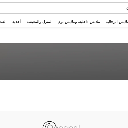
Use up and down arrow keys to البحث الأخير and البحث والعثور. Press Enter to select.
لابس الرجالية
ملابس داخلية، وملابس نوم
المنزل والمعيشة
أحذية
الصح