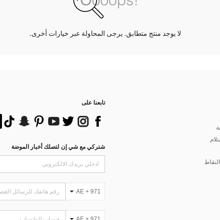
لا يوجد منتج متطابق. يرجى المحاولة عبر خيارات أخرى.
تابعنا على
ة
تلام
شتركي مع شي إن لتصلك أخبار الموضة
لنقاط
AE + 971
AE + 971