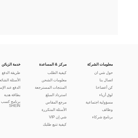
معلومات الشركة
مركز & المساعدة
خدمة الزبائن
حول شي ان
كيفية الطلب
طريقة الدفع
اتصال بنا
معلومات الشحن
الأسئلة الشائع
كن أعضاءنا
المنتجات المسترجعة
الدفع عند الإس
لوق أزياء
استرداد المبلغ
بطاقة هدية
برنامج كسب ا
مسؤولية اجتماعية
مرجع المقاس
SHEIN
وظائف
الأسئلة المتكررة
برنامج شركاء
شي إن VIP
كيفية تتبع طلبك