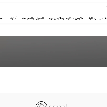
Use up and down arrow keys to البحث الأخير and البحث والعثور. Press Enter to select.
لابس الرجالية
ملابس داخلية، وملابس نوم
المنزل والمعيشة
أحذية
الصح