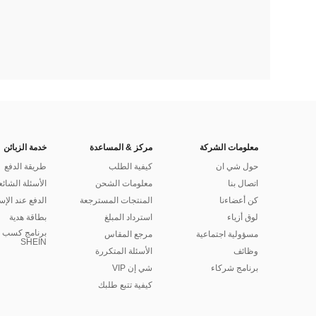
معلومات الشركة
مركز & المساعدة
خدمة الزبائن
حول شي ان
كيفية الطلب
طريقة الدفع
اتصال بنا
معلومات الشحن
الأسئلة الشائع
كن أعضاءنا
المنتجات المسترجعة
الدفع عند الإس
لوق أزياء
استرداد المبلغ
بطاقة هدية
برنامج كسب ا
مسؤولية اجتماعية
مرجع المقاس
SHEIN
وظائف
الأسئلة المتكررة
برنامج شركاء
شي إن VIP
كيفية تتبع طلبك