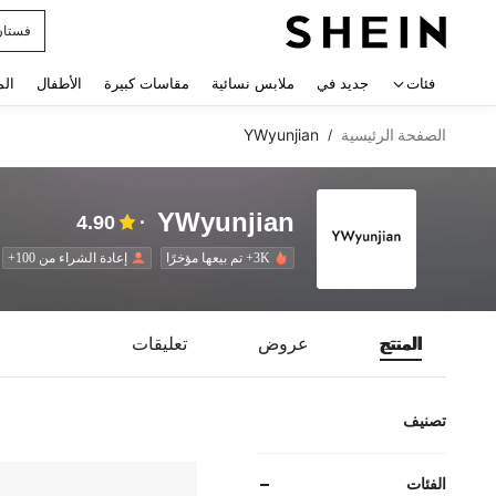
فستان
 navigate search
فئات
جديد في
ملابس نسائية
مقاسات كبيرة
الأطفال
الم
الصفحة الرئيسية
YWyunjian
/
YWyunjian
4.90
3K+ تم بيعها مؤخرًا
إعادة الشراء من 100+
المنتج
عروض
تعليقات
تصنيف
الفئات