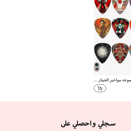
12 قطعة مجموعة مواخير الجيتار - خيارات سماكة 0.46/0.71/1.0 ملم، اكسسوارات آلة موسيقية ذات تصميم بانك ملون، مواخير الأوكولليلي، هدايا لعشاق الموسيقى بتصميم حيوي