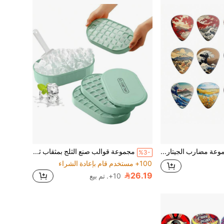
12 قطعة مجموعة مضارب الجيتار - خيارات سماكة 0.46/0.71/0.96 ملم، 12 تصميم فريد من الرسوم المتحركة والأنمي، مضارب الأوكولليلي والباص والجيتار الكهربائي، هدية لعشاق الموسيقى، تصاميم نابضة بالحياة
مجموعة قوالب صنع الثلج بمثقاب ثلج وصندوق تخزين (2 طبقة، تصنع 72 مكعب ثلج)
%3-
100+ مستخدم قام بإعادة الشراء
26.19
10+. تم بيع