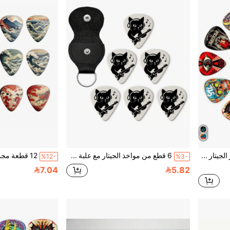
12 قطعة مجموعة مواخير الجيتار مع صندوق معدني - خيارات سمك 0.46/0.71/1.0 ملم، اكسسوارات آلة موسيقية ذات تصميم بانك ملون، مواخير الأوكولليلي، هدايا لعشاق الموسيقى بتصميم حيوي
6 قطع من مواخذ الجيتار مع علبة جلدية - خيارات سمك 0.46/0.71/0.96 ملم، اكسسوارات آلة موسيقية بتصاميم كرتونية وأنمي، مواخذ لليوكليلي والباص والجيتار الكهربائي، هدايا لعشاق الموسيقى، تصاميم حيوية
%12-
%3-
7.04
5.82