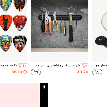
6 قطع مجموعة مواخذ الجيتار مع كيس - خيارات سماكة 0.46/0.71/0.96 ملم، اكسسوارات آلة موسيقية بتصميم قطة جميلة، مواخذ لليوكليلي والباص والجيتار الكهربائي، هدية لعشاق الموسيقى، تصميم حيوي
شريط سكين مغناطيسي، حزام تخزين أدوات طبخ مغناطيسي قوي، حامل أدوات مطبخ مغناطيسي للمطبخ والحديقة والمستودع والمدرسة للبيع
%13-
%3-
6.10
9.70
1
إجمالي 1 صفحة