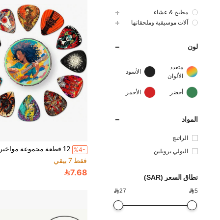
مطبخ & عشاء
آلات موسيقية وملحقاتها
لون
متعدد
الأسود
الألوان
أخضر
الأحمر
المواد
الراتنج
%4-
البولي بروبلين
فقط 7 بيقي
7.68
نطاق السعر (SAR)

27

5