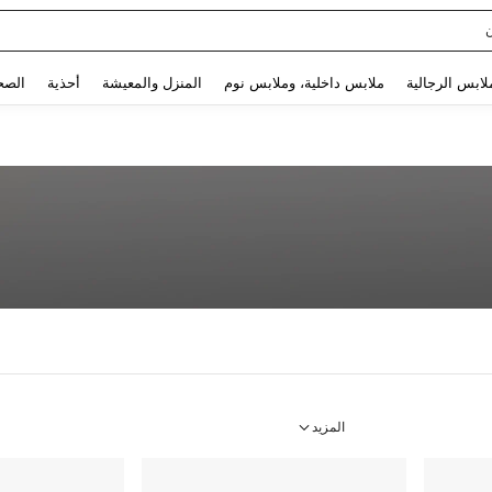
Use up and down arrow keys to البحث الأخير and البحث والعثور. Press Enter to select.
لابس الرجالية
ملابس داخلية، وملابس نوم
المنزل والمعيشة
أحذية
الصح
المزيد