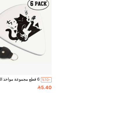
%10-
5.40