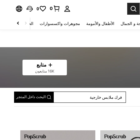
0
0
ة و الجمال
الأطفال والأمومة
مجوهرات واكسسوارات
الحقائب والأمتعة
متابع
16K متابعون
بلايز طبية مقاسات كبيرة
أطقم أزياء طبية
فرك ملابس خارجية
البحث داخل المتجر
ملابس علوية طبية