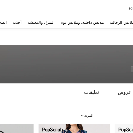
sq
Use up and down arrow keys to البحث الأخير and البحث والعثور. Press Enter to select.
لابس الرجالية
ملابس داخلية، وملابس نوم
المنزل والمعيشة
أحذية
الصح
عروض
تعليقات
المزيد