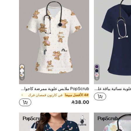
12
5
PopScrub ملابس علوية نسائية بياقة على شكل حرف V وأكمام قصيرة وجيب، بلون أحادي، ملابس موحدة للرعاية الصحية
PopScrub ملابس علوية ممرضة كاجوال مزينة بنقاط وطبعات خرسوف كرتوني
4# الأفضل مبيعا
في كارتون قمصان فرك
38.00