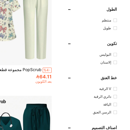
الطول
منتظم
طويل
تكوين
البوليس
تر
إلاستان
%4-
64.11
خط العنق
بعد الكوبون
V الرقبة
دائري الرقبة
الياقة
الرسن العنق
أصناف التصميم