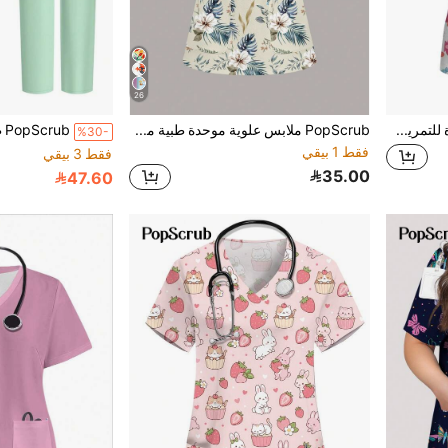
26
PopScrub ملابس علوية موحدة للتمريض بطباعة زهرية جرافيتي بسيطة وعفوية
PopScrub ملابس علوية موحدة طبية مطبوعة بالزهور، مناسبة للعمل في مستشفيات الأطفال والحيوانات الأليفة
%30-
فقط 1 بيقي
فقط 3 بيقي
35.00
47.60