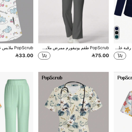
PopScrub بدلة أنيقة للنساء مع رقبة على شكل حرف V وأكمام طويلة وجيب لعلاقة الأذن وشق في الذيل، طقم زي الموحد، بدلة موحدة الشكل
PopScrub طقم يونيفورم ممرض ملابس علوية كاريكاتيرية بطباعة ديناصور في الفضاء بياقة حرف V وأكمام قصيرة مع جيوب وذيل مشقوق
33.00
75.00