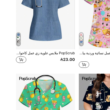
19
19
PopScrub ملابس عمل نسائية وردية بياقة على شكل حرف V وأكمام قصيرة وجيوب مزدوجة بنمط كرتوني لطيف، طباعة حيوان جرو لطيف، ملابس عمل ممرضة/طبيب/ملابس فحص صحي/ملابس عمل تنظيف الحيوانات الأليفة/ملابس عمل أخصائي تغذية بأكمام قصيرة/ملابس عمل مختبر، ملابس عمل وظيفية متعددة الجيوب، ملابس عطلة نسائية وظيفية،
PopScrub ملابس علوية زي عمل كاجوال بسيط، مناسب لمستشفيات الحيوانات الأليفة
23.00