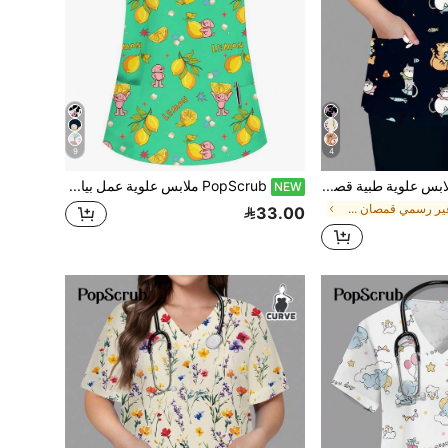
9
4
PopScrub ملابس علوية طبية قصيرة الأكمام مطبوعة برسوم كرتونية مع جيبين للنساء ذوات الحجم الكبير بياقة على شكل حرف V
PopScrub ملابس علوية عمل بياقة V وأكمام قصيرة وجيوب مزدوجة بطبعة ليمون لطيفة، زي عمل للممرضات والأطباء، زي فحص صحي وزي جراحي، زي عمل لأخصائيات التجميل والتغذية، زي مختبر، ملابس علوية صيفية وظيفية للنساء للعطلات
NEW
في غير رسمي قمصان طبية كبيرة الحجم
33.00