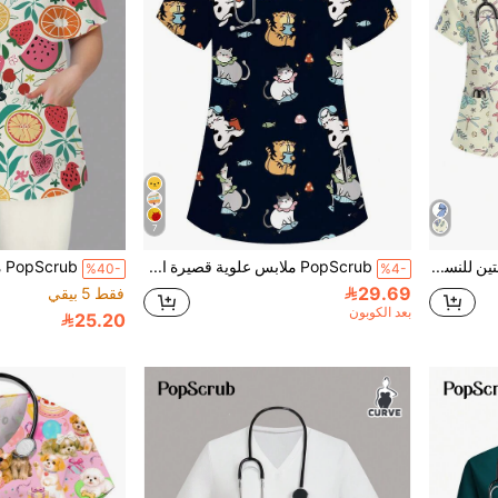
7
PopScrub مجموعة قطعتين للنساء بتصميم طباعة صدفة وقوقعة بياقة على شكل حرف V وأكمام قصيرة وجيب وتصميم شق، مناسبة للربيع والصيف، زي ممرضة رسمي، ملابس كاجوال
PopScrub ملابس علوية قصيرة الأكمام بياقة على شكل حرف V مع جيبين، طباعة بنمط كرتوني لقطة صغيرة، ملابس علوية موحدة لممرضة/طبيبة، ملابس علوية موحدة لفحص جراحي/ملابس علوية موحدة لتجميل الحيوانات الأليفة/ملابس علوية قصيرة الأكمام لاختصاصي التغذية، ملابس علوية عمل متعددة الجيوب وظيفية، ملابس علوية عمل وظيفية للعطلات، جميلة
%40-
%4-
29.69
فقط 5 بيقي
بعد الكوبون
25.20