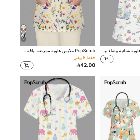
4
PopScrub ملابس علوية نسائية بيضاء بياقة على شكل حرف V وأكمام قصيرة وجيوب مزدوجة بطبعة فيل كرتوني لطيف، زي ممرضة وطبيبة، زي جراحة للفحص الصحي، زي عمل لتزيين الحيوانات الأليفة، ملابس عمل لأخصائية التغذية، معطف مختبر بأكمام قصيرة، ملابس عمل وظيفية متعددة الجيوب، ملابس عطلات نسائية وظيفية لطيفة
PopScrub ملابس علوية ممرضة بياقة على شكل حرف V وأكمام قصيرة وجيبين مطبوعة بنقشة الزهور باللون البيج، ملابس علوية عمل للعاملين في الرعاية الصحية، بدلة فنيي البيطرة، ملابس عمل للاختصاصي التغذية، معطف مختبر، ملابس علوية صيفية مقاس كبير
فقط 8 بيقي
42.00