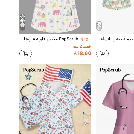
4
PopScrub طقم قطعتين للنساء بتصميم جيب وأذن معلقة بطبعة كرتونية لحيوان الهامستر، قميص كم قصير رقبة على شكل حرف V، بدلة رسمية للممرضات في الربيع والصيف، بنطلون كاجوال
PopScrub ملابس علوية علوية لزي الممرضة والطبيبة للنساء بطبعة حيوانات كرتونية لطيفة، صيفية للمستشفى بياقة V وأكمام قصيرة وجيوب مزدوجة، ملابس عمل للعناية بالحيوانات الأليفة والمعامل
%40-
فقط 2 بيقي
18.60