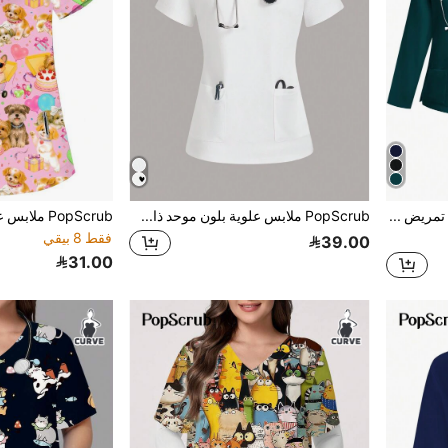
PopScrub طقم فستان تمريض طويل الأكمام بياقة على شكل حرف V بجيوب علوية وشق في الهدب، بسيط للسيدات
PopScrub ملابس علوية بلون موحد ذات أكمام قصيرة وياقة على شكل حرف V للممرضات من المقاس الكبير، بجيبين، من قماش مطاطي ناعم بطبعات محبوكة
فقط 8 بيقي
39.00
31.00