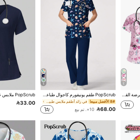
5
5
PopScrub طقم زي الممرضة القصير الأكمام بجيب وطبعة قلب الدب الكرتوني الجميل للنساء
PopScrub طقم يونيفورم كاجوال طباعة قشرة كرتونية للنساء، تصميم إبداعي
8# الأفضل مبيعا
في زائد أطقم ملابس طبية نسائية بمقاسات مختلفة
33.00
68.00
10+. تم بيع