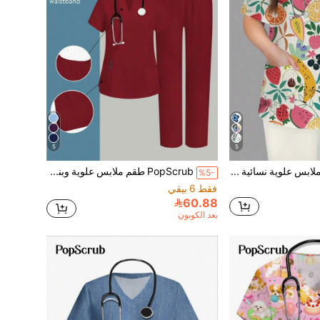
5
5
PopScrub ملابس علوية نسائية كبيرة الحجم بياقة على شكل حرف V وأكمام قصيرة مع جيبين مزدوجين، طباعة كرتونية لرسومات فاكهة وأزهار وأوراق نباتية، مناسبة لزي الممرضات والأطباء والعاملين في مجال العناية بالحيوانات والعاملين في مجال التغذية والمختبرات، ملابس علوية كاجوال متعددة الجيوب مناسبة للمناسبات والعطلات للمقاسات الكبيرة
PopScrub طقم ملابس علوية وبنطلون قصير الأكمام بلون واحد لزي الممرضات
%5-
فقط 6 بيقي
60.88
بعد الكوبون