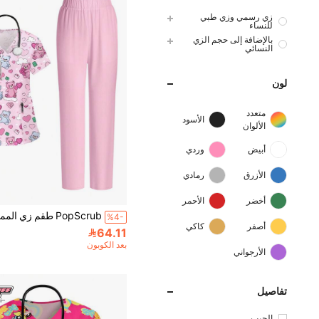
زي رسمي وزي طبي
للنساء
بالإضافة إلى حجم الزي
النسائي
لون
متعدد
الأسود
الألوان
أبيض
وردي
الأزرق
رمادي
أخضر
الأحمر
%4-
أصفر
كاكي
64.11
بعد الكوبون
الأرجواني
تفاصيل
الجيب