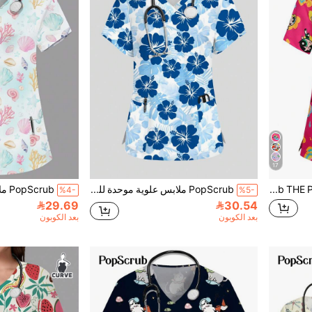
17
PopScrub THE POWERPUFF GIRLS X SHEIN ملابس علوية طبية للنساء بطبعة قلب ونمط متألقة على الجزء الأمامي، بياقة على شكل حرف V، بالتعاون مع شخصية كرتونية
PopScrub ملابس علوية موحدة للممرضات مع طباعة الخبيزة والنخيل الأرقطي والدراسينا، تصميم رقبة على شكل حرف V وأكمام قصيرة مع جيوب وشقوق جانبية، ملابس علوية موحدة للتمريض عصرية، ملابس العمل
%4-
%5-
29.69
30.54
بعد الكوبون
بعد الكوبون