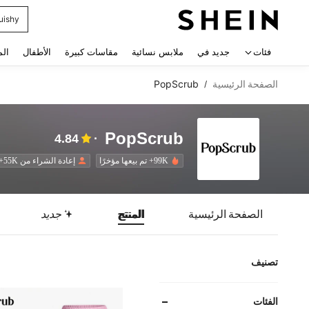
uishy
 navigate search
فئات
جديد في
ملابس نسائية
مقاسات كبيرة
الأطفال
الم
الصفحة الرئيسية
PopScrub
/
PopScrub
4.84
99K+ تم بيعها مؤخرًا
إعادة الشراء من 55K+
الصفحة الرئيسية
المنتج
جديد
تصنيف
الفئات