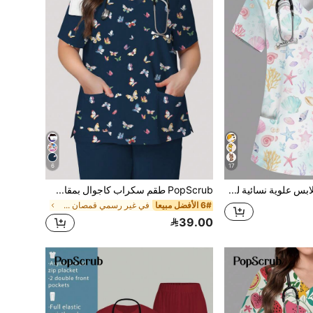
6
17
PopScrub ملابس علوية نسائية لطيفة بطبعة كرتونية لصدفة البحر، بياقة على شكل حرف V وأكمام قصيرة وجيوب متعددة، ملابس عمل للممرضة والطبيبة، ملابس علوية مختبر لمتخصصي العناية بالحيوانات الأليفة والتغذية، باللون الأزرق
PopScrub طقم سكراب كاجوال بمقاس كبير بنقشة فراشة وملمس مائي باللون الأزرق الداكن، ملابس علوية عمل نسائية بياقة V وأكمام قصيرة وجيبين بتصميم حلقة، ربيع/صيف
6# الأفضل مبيعا
في غير رسمي قمصان طبية كبيرة الحجم
39.00