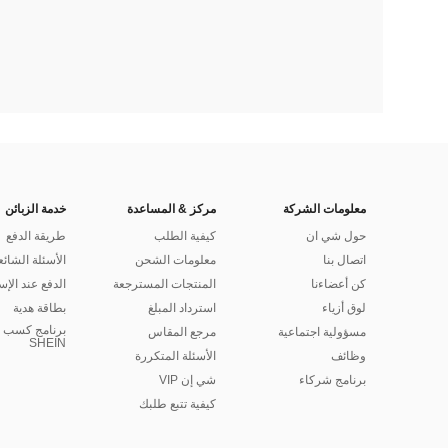
معلومات الشركة
مركز & المساعدة
خدمة الزبائن
حول شي ان
كيفية الطلب
طريقة الدفع
اتصال بنا
معلومات الشحن
الأسئلة الشائع
كن أعضاءنا
المنتجات المسترجعة
الدفع عند الإس
لوق أزياء
استرداد المبلغ
بطاقة هدية
برنامج كسب ا
مسؤولية اجتماعية
مرجع المقاس
SHEIN
وظائف
الأسئلة المتكررة
برنامج شركاء
شي إن VIP
كيفية تتبع طلبك