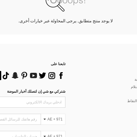
لا يوجد منتج متطابق. يرجى المحاولة عبر خيارات أخرى.
تابعنا على
ة
تلام
شتركي مع شي إن لتصلك أخبار الموضة
لنقاط
AE + 971
AE + 971