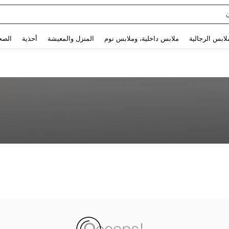
Use up and down arrow keys to البحث الأخير and البحث والعثور. Press Enter to select.
لابس الرجالية
ملابس داخلية، وملابس نوم
المنزل والمعيشة
أحذية
الصح