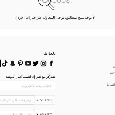
لا يوجد منتج متطابق. يرجى المحاولة عبر خيارات أخرى.
تابعنا على
ة
تلام
شتركي مع شي إن لتصلك أخبار الموضة
لنقاط
AE + 971
AE + 971