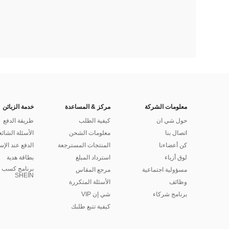
معلومات الشركة
مركز & المساعدة
خدمة الزبائن
حول شي ان
كيفية الطلب
طريقة الدفع
اتصال بنا
معلومات الشحن
الأسئلة الشائع
كن أعضاءنا
المنتجات المسترجعة
الدفع عند الإس
لوق أزياء
استرداد المبلغ
بطاقة هدية
برنامج كسب ا
مسؤولية اجتماعية
مرجع المقاس
SHEIN
وظائف
الأسئلة المتكررة
برنامج شركاء
شي إن VIP
كيفية تتبع طلبك