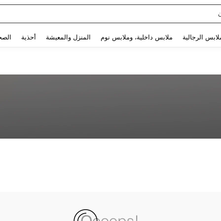
Use up and down arrow keys to البحث الأخير and البحث والعثور. Press Enter to select.
لابس الرجالية
ملابس داخلية، وملابس نوم
المنزل والمعيشة
أحذية
الصح