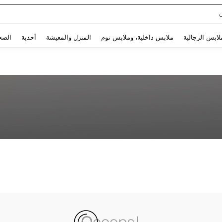
Use up and down arrow keys to البحث الأخير and البحث والعثور. Press Enter to select.
لابس الرجالية
ملابس داخلية، وملابس نوم
المنزل والمعيشة
أحذية
الصح