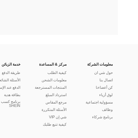
معلومات الشركة
مركز & المساعدة
خدمة الزبائن
حول شي ان
كيفية الطلب
طريقة الدفع
اتصال بنا
معلومات الشحن
الأسئلة الشائع
كن أعضاءنا
المنتجات المسترجعة
الدفع عند الإس
لوق أزياء
استرداد المبلغ
بطاقة هدية
برنامج كسب ا
مسؤولية اجتماعية
مرجع المقاس
SHEIN
وظائف
الأسئلة المتكررة
برنامج شركاء
شي إن VIP
كيفية تتبع طلبك