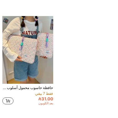
حافظة حاسوب محمول أسلوب كوري تباين ألوان ، 11 بوصة حافظة آي باد ، 14"/15" حافظة محمول، حقيبة كمبيوتر/حاسوب/كتف أسلوك INS/Y62k ، نسائية/رجالية/فتاة/ولد/أنثى/ذكر، جميلة، مقاومة للماء، مقاومة للصدمات/مقاومة للماء، خفيفة الوزن، بساطة مع حجرة للحاسوب، سعة كبيرة، مدرسة، مكتب، سيدات، عمل، تنقل، متعددة الوظائف
فقط 7 بيقي
31.00
بعد الكوبون