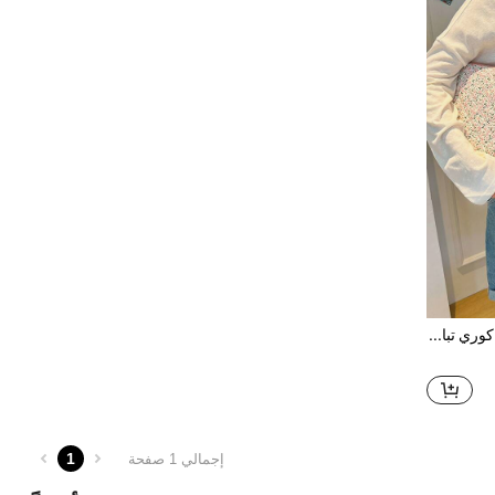
حافظة حاسوب محمول أسلوب كوري تباين ألوان ، 11 بوصة حافظة آي باد ، 14"/15" حافظة محمول، حقيبة كمبيوتر/حاسوب/كتف أسلوك INS/Y62k ، نسائية/رجالية/فتاة/ولد/أنثى/ذكر، جميلة، مقاومة للماء، مقاومة للصدمات/مقاومة للماء، خفيفة الوزن، بساطة مع حجرة للحاسوب، سعة كبيرة، مدرسة، مكتب، سيدات، عمل، تنقل، متعددة الوظائف
1
إجمالي 1 صفحة