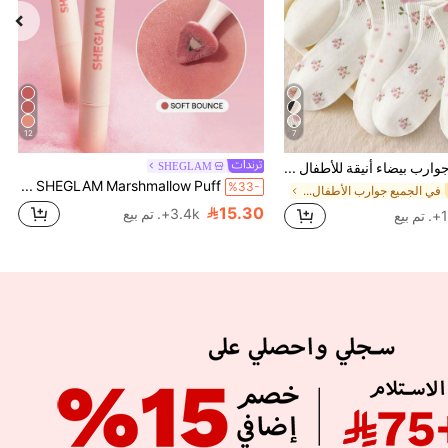
12
7
5 أزواج جوارب بيضاء أنيقة للأطفال بطول منتصف الساق مع فيونكات ونقاط بولكا وزخرفة زهور ثلاثية الأبعاد، مناسبة للعودة إلى المدرسة والارتداء في الأماكن الخارجية
SHEGLAM
SHEGLAM Marshmallow Puff قلم تمويه الشفاه-032 Soft Bounce ماركة تجميل ومكياج للنساء والفتيات
%33-
في الجميع جوارب الأطفال والرضع
15.30
3.4k+. تم بيع
بيع
APP