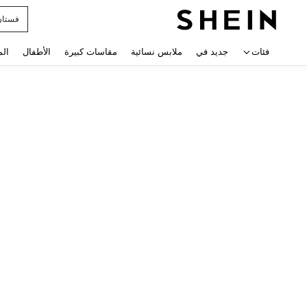
فستان
 navigate search
فئات
جديد في
ملابس نسائية
مقاسات كبيرة
الأطفال
الم