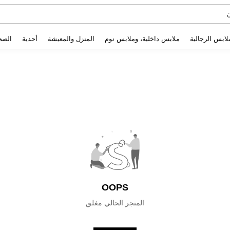
Use up and down arrow keys to البحث الأخير and البحث والعثور. Press Enter to select.
لابس الرجالية
ملابس داخلية، وملابس نوم
المنزل والمعيشة
أحذية
الصح
OOPS
المتجر الحالي مغلق