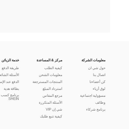
معلومات الشركة
مركز & المساعدة
خدمة الزبائن
حول شي ان
كيفية الطلب
طريقة الدفع
اتصال بنا
معلومات الشحن
الأسئلة الشائع
كن أعضاءنا
المنتجات المسترجعة
الدفع عند الإس
لوق أزياء
استرداد المبلغ
بطاقة هدية
برنامج كسب ا
مسؤولية اجتماعية
مرجع المقاس
SHEIN
وظائف
الأسئلة المتكررة
برنامج شركاء
شي إن VIP
كيفية تتبع طلبك