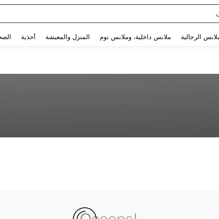
Use up and down arrow keys to البحث الأخير and البحث والعثور. Press Enter to select.
لابس الرجالية
ملابس داخلية، وملابس نوم
المنزل والمعيشة
أحذية
الصح