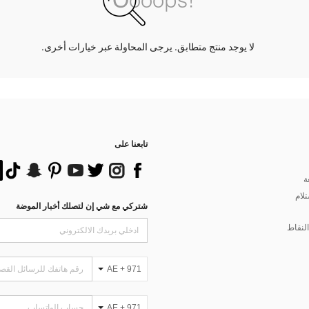
لا يوجد منتج متطابق. يرجى المحاولة عبر خيارات أخرى.
تابعنا على
ة
تلام
شتركي مع شي إن لتصلك أخبار الموضة
لنقاط
AE + 971
AE + 971