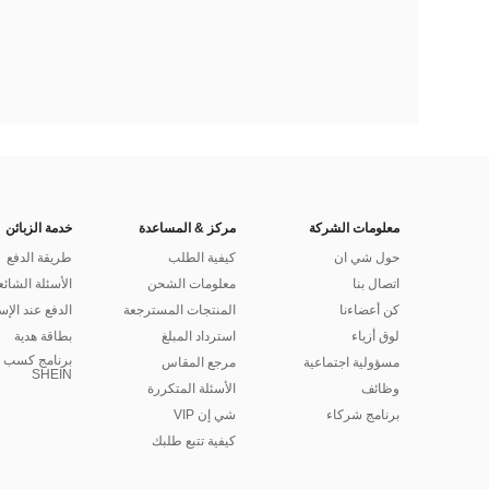
معلومات الشركة
مركز & المساعدة
خدمة الزبائن
حول شي ان
كيفية الطلب
طريقة الدفع
اتصال بنا
معلومات الشحن
الأسئلة الشائع
كن أعضاءنا
المنتجات المسترجعة
الدفع عند الإس
لوق أزياء
استرداد المبلغ
بطاقة هدية
برنامج كسب ا
مسؤولية اجتماعية
مرجع المقاس
SHEIN
وظائف
الأسئلة المتكررة
برنامج شركاء
شي إن VIP
كيفية تتبع طلبك