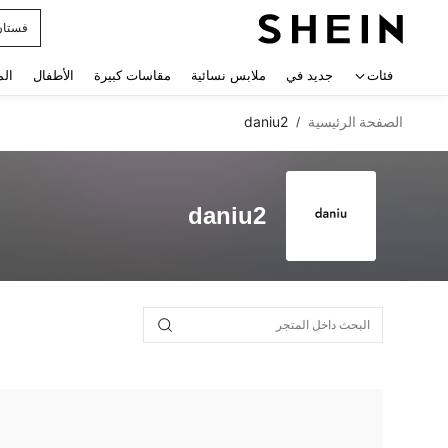
فستان
 navigate search
فئات
جديد في
ملابس نسائية
مقاسات كبيرة
الأطفال
الم
الصفحة الرئيسية
daniu2
/
daniu2