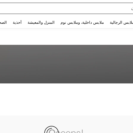
Use up and down arrow keys to البحث الأخير and البحث والعثور. Press Enter to select.
لابس الرجالية
ملابس داخلية، وملابس نوم
المنزل والمعيشة
أحذية
الصح