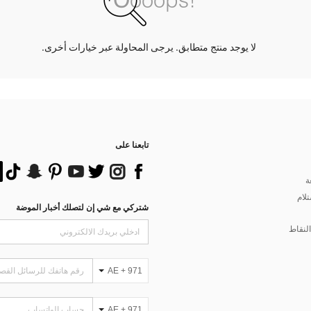
لا يوجد منتج متطابق. يرجى المحاولة عبر خيارات أخرى.
تابعنا على
ة
تلام
شتركي مع شي إن لتصلك أخبار الموضة
لنقاط
AE + 971
AE + 971