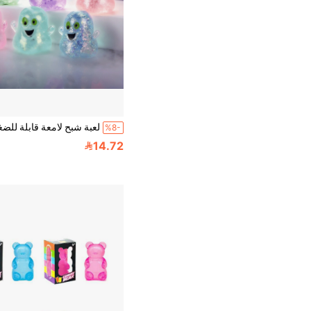
%8-
14.72