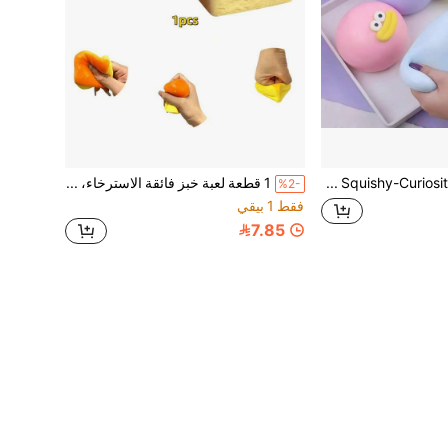
لعبة ضغط Smushers Squishy-Curiosities الجديدة بتصميم تبديل وجه الكلب، لعبة ناعمة بطيئة الارتداد لتخفيف التوتر، لعبة حسية لطيفة بوجه الكلب، مناسبة للبالغين لتخفيف التوتر والقلق
1 قطعة لعبة خبز فائقة الاسترخاء، كرة ناعمة قابلة للضغط بطيئة الارتفاع لتخفيف التوتر، عصا خبز واقعية لطيفة قابلة للضغط، هدية حفلة، لعبة تخفيف التوتر
%2-
فقط 1 بيقي
7.85