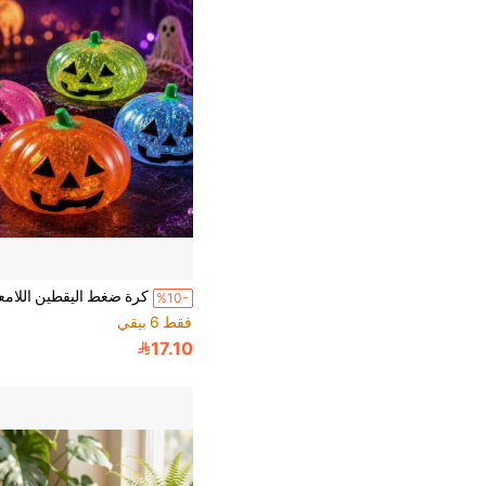
%10-
فقط 6 بيقي
17.10