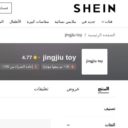
uishy
 navigate search
فئات
جديد في
ملابس نسائية
مقاسات كبيرة
الأطفال
الم
الصفحة الرئيسية
jingjiu toy
/
jingjiu toy
4.77
1K+ تم بيعها مؤخرًا
إعادة الشراء من 100+
المنتج
عروض
تعليقات
تصنيف
الفئات