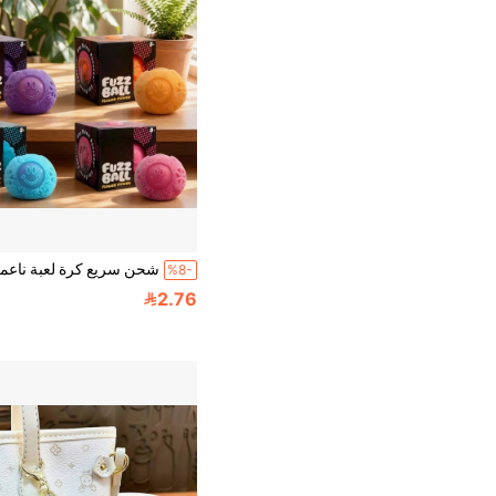
%8-
2.76