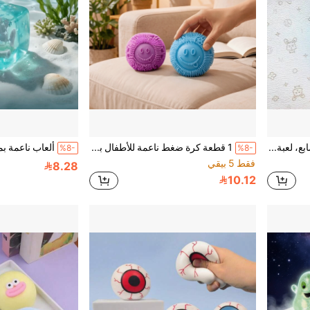
ميدالية مفاتيح صغيرة للأصابع، لعبة حسية بفقاعات قابلة للضغط مع حلقة مفاتيح، لعبة سيليكون لتخفيف التوتر للأصابع، مناسبة للحقائب وهدايا الحفلات للأطفال والكبار (نمط عشوائي)
1 قطعة كرة ضغط ناعمة للأطفال بملمس متموج، كرة شائكة مخططة ملونة لتخفيف التوتر، مناسبة للأولاد والبنات الصغار، هدية عيد ميلاد مثالية، جائزة للفصل الدراسي، هدية حفلة، لعبة يومية لتخفيف القلق للأطفال
%8-
%8-
فقط 5 بيقي
8.28
10.12