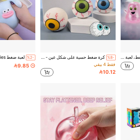
لعبة شبح لامعة قابلة للضغط، لعبة تخفيف التوتر بطيئة الارتداد لعيد الهالوين، لعبة شبح لطيفة بأسلوب ياباني، هدية حفلة للأطفال
كرة ضغط حسية على شكل عين - لعبة ضغط ناعمة بطيئة الارتداد لتخفيف التوتر مع عيون متحركة، مناسبة لمرضى اضطراب نقص الانتباه والنشاط المفرط، التوحد، القلق وتخفيف ضغوط العمل
%2-
%8-
فقط 4 بيقي
9.85
10.12