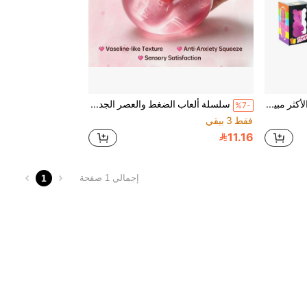
لعبة ضغط ممتعة رخيصة الأكثر مبيعًا في السوق تخفيف الضغط مثيرة للأطفال في الروضة جائزة تخفيف الضغط ارتداد تفريغ - هدية مثالية - هدية عيد ميلاد - هدية عطلة - هدية عيد الحب - هدية - مجموعة - هدية عيد الفصح - أداة تخفيف الضغط - أداة تفريغ قد تختلف الحرفية قليلاً
سلسلة ألعاب الضغط والعصر الجديدة، لعبة تخفيف الضغط من السيليكون، لعبة الضغط من السيليكون - هدية عيد الميلاد - هدية - هدية مثالية - هدية - عرض المجموعة - هواية المجموعة - هدية للآخرين
%7-
فقط 3 بيقي
11.16
1
إجمالي 1 صفحة