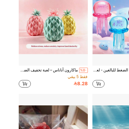
مكعب تخفيف الضغط للبالغين - لعبة حسية للأطفال المصابين بالتوحد، كرة ضغط للبالغين، لعبة ضغط ناعمة لتخفيف القلق، لعبة ضغط للأصابع للمراهقين، هدية عيد الميلاد للأحفاد، هدية حفلة، هدية عيد ميلاد، لعبة ضغط سلسلة حمام السباحة
ماكارون أناناس – لعبة تخفيف الضغط فائقة اللطافة تذيب قلبك وتبقي يديك مشغولة!
%8-
فقط 5 بيقي
8.28