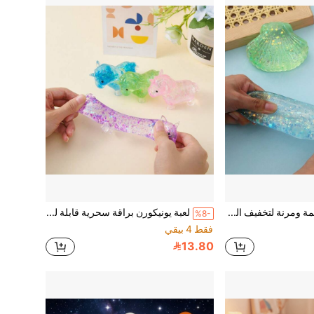
لعبة صدفة ناعمة ومرنة لتخفيف القلق وتحسين التركيز، لعبة ضغط محشوة بالمالتوز للعب الحسي، لعبة حسية لتخفيف التوتر للبالغين، كرة ضغط ناعمة بطيئة الارتداد
لعبة يونيكورن براقة سحرية قابلة للضغط – لعبة TPR ناعمة لتخفيف التوتر والتململ
%8-
فقط 4 بيقي
13.80