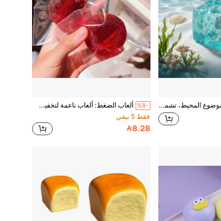
ألعاب ناعمة بموضوع المحيط، تشمل عناصر كرتونية من الأصداف والمأكولات البحرية والأسماك والآيس كريم، تخلق أجواء حفلة تحت الماء ممتعة، تساعد على تخفيف التوتر والقلق. ملمسها بطيء الاستعادة يجعلها مثالية لتخفيف الضغط. مناسبة للمساحات الخارجية وبيئات المكتب، توفر تجربة تخفيف الضغط في أي وقت، مثالية كهدايا أعياد الميلاد والعطلات، ديكور مكتبي إبداعي. قد يختلف اللون قليلاً (بدون صندوق)
ألعاب الضغط: ألعاب ناعمة لتخفيف القلق، مناسبة للمراهقين وموظفي المكاتب، مثالية للفصول الدراسية وهدايا الحفلات وحشوات أكياس الهدايا وهدايا أعياد الميلاد والعطلات
%8-
فقط 5 بيقي
8.28