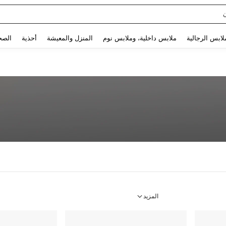
Sq
Use up and down arrow keys to البحث الأخير and البحث والعثور. Press Enter to select.
لابس الرجالية
ملابس داخلية، وملابس نوم
المنزل والمعيشة
أحذية
الصح
المزيد