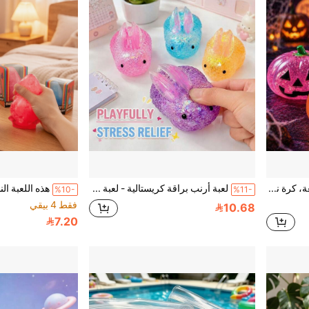
كرة ضغط اليقطين اللامعة، كرة ناعمة بطيئة الارتداد، لعبة إصبع لطيفة على شكل فانوس جاك للهالوين، تخفيف القلق، هدية عيد ميلاد
لعبة أرنب براقة كريستالية - لعبة حسية من مادة TPR بطيئة الارتفاع للأطفال والبالغين، ألعاب تخفيف الضغط للمكتب والمنزل، اختلافات طفيفة في الحرفية واللون
%10-
%11-
فقط 4 بيقي
10.68
7.20