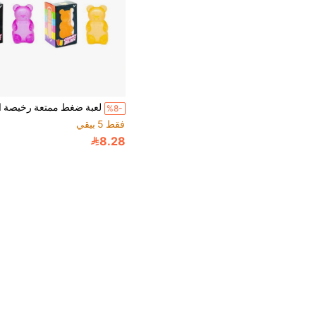
%8-
فقط 5 بيقي
8.28