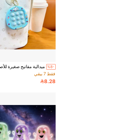
%8-
فقط 7 بيقي
8.28