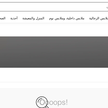
Use up and down arrow keys to البحث الأخير and البحث والعثور. Press Enter to select.
لابس الرجالية
ملابس داخلية، وملابس نوم
المنزل والمعيشة
أحذية
الصح