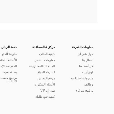
معلومات الشركة
مركز & المساعدة
خدمة الزبائن
حول شي ان
كيفية الطلب
طريقة الدفع
اتصال بنا
معلومات الشحن
الأسئلة الشائع
كن أعضاءنا
المنتجات المسترجعة
الدفع عند الإس
لوق أزياء
استرداد المبلغ
بطاقة هدية
برنامج كسب ا
مسؤولية اجتماعية
مرجع المقاس
SHEIN
وظائف
الأسئلة المتكررة
برنامج شركاء
شي إن VIP
كيفية تتبع طلبك