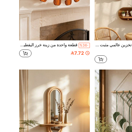
1 قطعة رف تخزين عالمي مثبت على الحائط، رف ديكور جدار الغرفة، رف جداري بيضاوي دائري، رف تخزين معلق إبداعي بطراز نورديك، رف عرض النباتات العصارية والعلاج بالروائح، رف تخزين جداري
قطعة واحدة من زينة خرز اليقطين على شكل إكليل، زهور اليقطين، ديكور حصاد الخريف للمدفأة، حبل معلق، لافتة جدارية منزلية للهالوين، سلسلة خرز اليقطين الاصطناعي الصغيرة، زينة معلقة للمدخل والنافذة، ديكور الأجواء
%36-
7.72