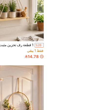
%26-
فقط 1 بيقي
14.78