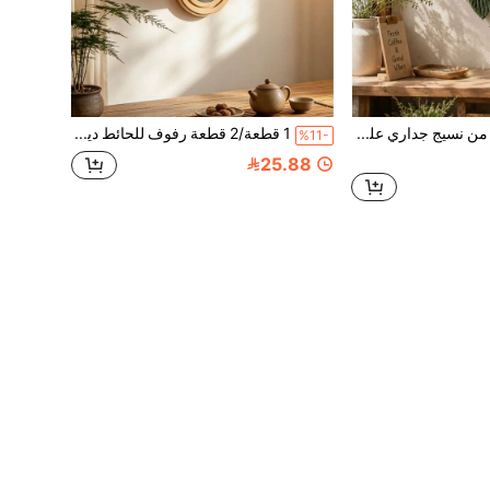
قطعة واحدة من نسيج جداري على شكل ورقة، ديكور جداري بأسلوب بوهيمي، تعليق جداري بشرابات خضراء وبيضاء، نسيج جداري على شكل ورقة بأسلوب نورديك، ديكور غرفة، أثاث منزلي ناعم بأسلوب بوهيمي، تعليق جداري منسوج على شكل ورقة
1 قطعة/2 قطعة رفوف للحائط ديكور الغرفة رفوف عائمة بأسلوب بوهيمي رف مرآة زخرفي رفوف مثبتة على الحائط رف مرآة متعدد الطبقات مقوس ديكور المنزل لغرف النوم وغرف المعيشة مرآة حائط مع رف ديكور الحائط
%11-
25.88