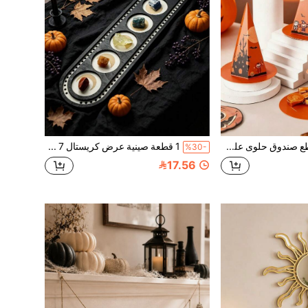
1 قطعة/3 قطع صندوق حلوى على شكل قبعة ساحر، صندوق حلوى على شكل قبعة ساحرة مدببة، ديكور طاولة حلويات الحفلة، صندوق هدايا صغير، صندوق تخزين حلوى هالوين، صندوق على شكل قبعة ساحر، صندوق تغليف هدايا حفلة هالوين
1 قطعة صينية عرض كريستال 7 شاكرا، صينية كريستال مذبح غامضة، ديكور الغرفة، صينية تخزين كريستال فنغ شوي بأسلوب ساحر، رف عرض كريستال 7 شاكرا بأسلوب بوهيمي، ديكور المنزل، مناسبة لغرفة المعيشة، غرفة النوم، غرفة التأمل
%30-
17.56