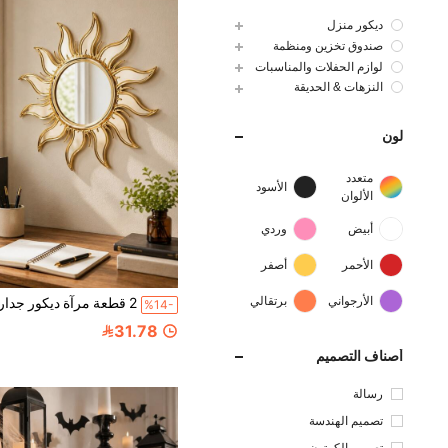
ديكور منزل
صندوق تخزين ومنظمة
لوازم الحفلات والمناسبات
النزهات & الحديقة
لون
متعدد
الأسود
الألوان
أبيض
وردي
الأحمر
أصفر
الأرجواني
برتقالي
%14-
31.78
أصناف التصميم
رسالة
تصميم الهندسة