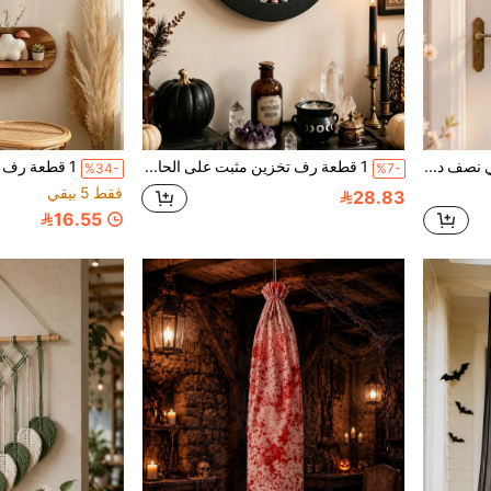
1 قطعة إكليل ورد صناعي نصف دائري معلق، ورد وردي فاتح مع أوراق الأوكالبتوس، إكليل زهور صناعي بموضوع الربيع، إكليل معلق للباب، ديكور زهور معلق على جدار غرفة النوم الداخلي
1 قطعة رف تخزين مثبت على الحائط، رف عرض ثلاثي الطبقات، منظم ديكور جداري للمنزل وغرفة النوم وغرفة المعيشة، حامل بنمط مراحل القمر، حامل عرض معادن بأسلوب السحر الغامض
%34-
%7-
فقط 5 بيقي
28.83
16.55