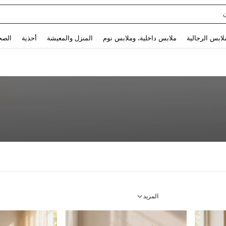
Sq
Use up and down arrow keys to البحث الأخير and البحث والعثور. Press Enter to select.
لابس الرجالية
ملابس داخلية، وملابس نوم
المنزل والمعيشة
أحذية
الصح
المزيد