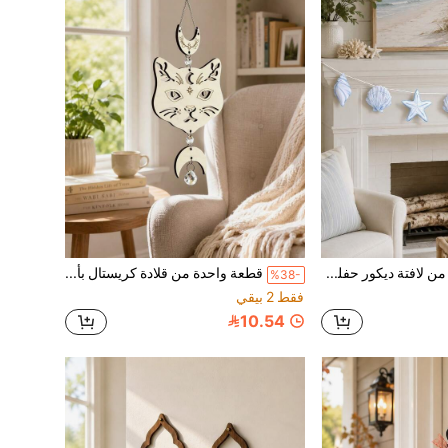
قطعة واحدة من لافتة ديكور حفلة بموضوع المحيط، لافتة جدارية بأسلوب شاطئ الصيف باللونين الأزرق والأبيض مع أصداف، ديكور جداري بموضوع المحيط بأسلوب نوردي، ديكور منزل عطلة شاطئية بزينة الحياة البحرية
قطعة واحدة من قلادة كريستال بأسلوب بوهيمي، قلادة كريستال تعكس أشعة الشمس، مناسبة لديكور الغرفة وغرفة المعيشة، قلادة قطة ساحرة وقمر، ديكور غرفة النوم، قلادة قطة كريستال بوهيمية منحوتة
%38-
فقط 2 بيقي
10.54