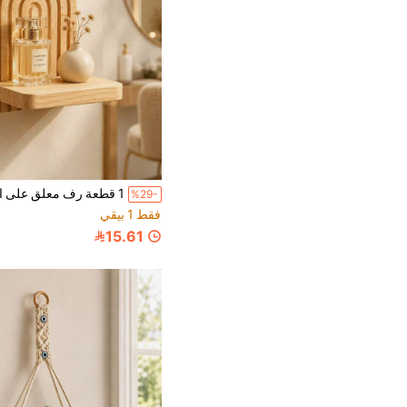
%29-
فقط 1 بيقي
15.61