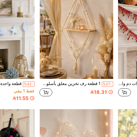
1 قطعة ديكور لافتة قطرات دم واقعية، ديكور معلق قطرات دم للهالوين، إكليل تدفق الدم وبقع الدم، ديكور غرفة منزل مسكون حفلة سلسلة أعلام، ديكور أجواء النافذة والباب وظهر السرير مجموعة زينة معلقة
1 قطعة رف تخزين معلق بأسلوب بوهيمي، مثبت على الحائط مع جيب شبكة بشرابات، رف ديكور جدار الغرفة، رف حامل زهور مثبت على الحائط ورف تخزين مدمج
%42-
%27-
فقط 1 بيقي
18.31
11.55