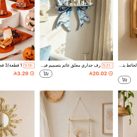
1 قطعة رف معلق على الحائط بتصميم هندسي مقوس، رف تخزين وعرض على الحائط، مناسب للنباتات العصارية والنباتات المزروعة في أصص، رف حائط بجانب السرير باللون الكريمي، مناسب لغرفة التأمل أو غرفة النوم
رف جداري معلق عائم بتصميم فيونكة إبداعي، رف ديكوري، مناسب لغرفة المعيشة أو غرفة النوم، رف جداري بنمط موجة زرقاء على الطراز البحري، 1 قطعة
%18-
%31-
3.29
20.02