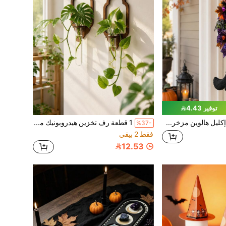
توفير 4.43
قطعة واحدة إكليل هالوين مزخرف بقبعة ساحرة وأحذية وفيونكة مربعات بنفسجية وسوداء وكرة اليقطين وورقة القيقب، مناسب لتزيين الباب الأمامي والمدخل وباب الفناء
1 قطعة رف تخزين هيدروبونيك معلق على الحائط بشكل فانوس، مناسب للغرفة والسكن الجامعي والحمام ومستلزمات الحفلات وديكور المنزل وديكور الغرفة وديكور الحائط، رف زهور بأسلوب بوهيمي معلق على الحائط بشكل فانوس مع أنابيب اختبار
%37-
فقط 2 بيقي
12.53