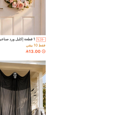
%28-
فقط 10 بيقي
13.00