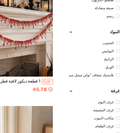
تصميم الكرتون
صبغة متعادلة
رسم
المواد
الخشب
البوليس
تر
الراتنج
الورق
بلاستيك شفاف "بولي ميثيل ميث
اكريلات "
%28-
5.78
غرفة
غرف النوم
غرف المعيشة
مكاتب البيوت
غرف الطعام