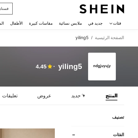
uishy
 navigate search
فئات
جديد في
ملابس نسائية
مقاسات كبيرة
الأطفال
الم
الصفحة الرئيسية
yiling5
/
yiling5
4.45
المنتج
جديد
عروض
تعليقات
تصنيف
الفئات