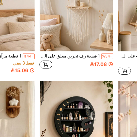
1 قطعة رف تخزين مثبت على الحائط، ديكور غرفة "عين الشر" منظم جداري مزخرف، ديكور غرفة النوم & غرفة المعيشة، رف عائم بأسلوب نورديك، رف معلق منسوج، رف تخزين جداري، ديكور جداري
1 قطعة رف تخزين معلق على الحائط | ديكور الغرفة | رف تخزين حائط بشرابات | رف معلق لنباتات العصاريات | ديكور المنزل لغرفة المعيشة والنوم | رف تخزين وديكور حائط بأسلوب نورديك | رف نباتات البستنة | تخزين منزلي بأسلوب بوهيمي
%44-
%34-
فقط 3 بيقي
17.08
15.06