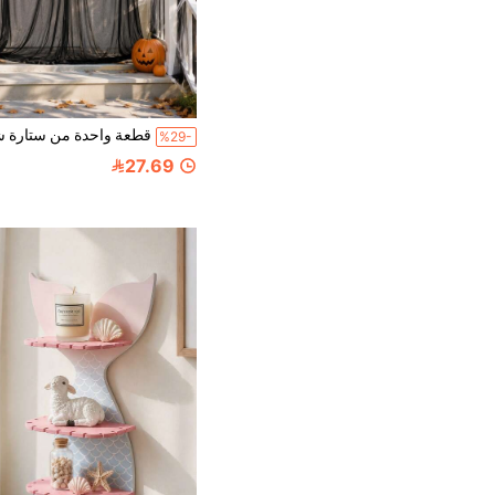
%29-
27.69