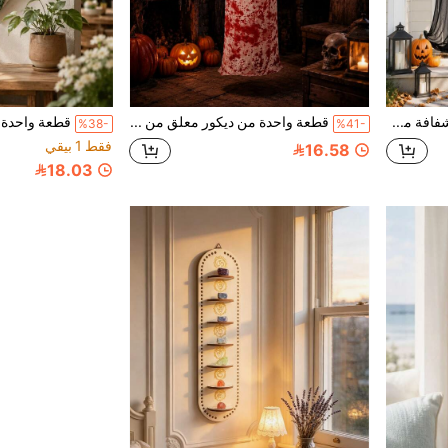
قطعة واحدة من ستارة شفافة مزخرفة بنقشة الجمجمة والشبح، قماش شاش شفاف طويل معلق، يخلق أجواء مخيفة لمنزل مسكون أو غرفة سرية، ديكور شاش للهالوين للفناء الأمامي والمدخل
قطعة واحدة من ديكور معلق من الشاش بموضوع شبح، قماش أبيض مع بقع دم مزيفة، زينة معلقة طويلة مدببة بأسلوب رعب، ديكور شرفة منزل مسكون، ديكور فناء خارجي مخيف، إكسسوار مشهد غرفة الهروب
%38-
%41-
فقط 1 بيقي
16.58
18.03