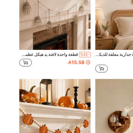
1 قطعة مرآة جدارية معلقة للديكور المنزلي، مرآة وجه معلقة، ديكور جداري بوهيمي، مرآة زينة غير متماثلة بحافة مغلفة بطراز ريترو، ديكور للغرفة
قطعة واحدة لافتة يد هيكل عظمي مرنة ديكور حفلة هالوين ديكور هيكل عظمي واقعي للمدفأة والجدار وإكليل الزينة غرفة الهروب المسكونة لافتة بموضوع الرعب
%42-
15.58