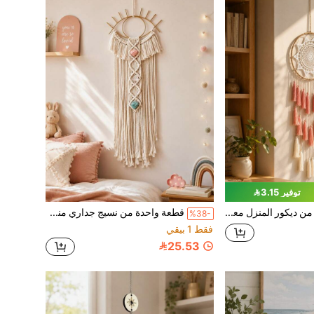
توفير 3.15
قطعة واحدة من ديكور المنزل معلق حائط دائري مزخرف بحواف منسدلة، ديكور منزلي مريح وجمالي، ديكور حائط غرفة نوم بوهيمي
قطعة واحدة من نسيج جداري منسوج بأسلوب مغربي مع شرابات، مناسب لديكور جدار رأس السرير في غرفة النوم، ديكور جدار مميز في غرفة المعيشة، ديكور المدخل، نسيج ديكور منزلي
%38-
فقط 1 بيقي
25.53