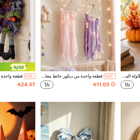
قطعة واحدة من زينة الطاولة المركزية على شكل يقطين اصطناعي، ديكور أوراق القيقب الخريفية والتوت والرمان، زينة يقطين ريفية من الرغوة لموسم الحصاد والخريف للمنزل والطاولة والمزرعة والمدفأة والمطبخ وديكور حفلات العطلات الداخلية
قطعة واحدة من ديكور حائط معلق على شكل وحيد القرن بألوان متدرجة مع شرائط وشرابات، ديكور حائط غرفة بأسلوب حالم، مناسب للفتيات الصغيرات
%15-
%47-
24.57
11.05