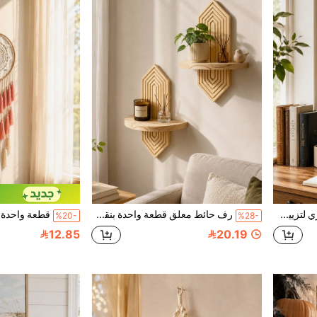
2 قطعة مرآة ديكور جداري لتزيين الغرفة، مرآة معلقة بتصميم شمس فني، ديكور منزلي لغرفة المعيشة والنوم، بأسلوب بوهيمي عصري ونظارات، مرآة ديكورية بأسلوب نورديك، ديكور حديقة خارجية، ديكور جداري لمدخل غرفة المعيشة
رف حائط معلق قطعة واحدة بنقشة معينة بارزة، رف حائط هندسي نصف دائري بطراز نورديك، رف تخزين حائط بطراز بوهيمي، رف ديكور حائط بخلفية خشب فاتح بنقشة معينة، رف حائط لجانب السرير في غرفة النوم
%20-
%28-
12.85
20.19