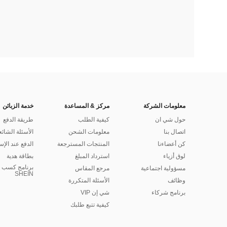
معلومات الشركة
مركز & المساعدة
خدمة الزبائن
حول شي ان
كيفية الطلب
طريقة الدفع
اتصال بنا
معلومات الشحن
الأسئلة الشائع
كن أعضاءنا
المنتجات المسترجعة
الدفع عند الإس
لوق أزياء
استرداد المبلغ
بطاقة هدية
برنامج كسب ا
مسؤولية اجتماعية
مرجع المقاس
SHEIN
وظائف
الأسئلة المتكررة
برنامج شركاء
شي إن VIP
كيفية تتبع طلبك