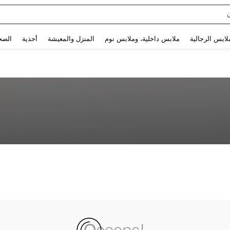
Use up and down arrow keys to البحث الأخير and البحث والعثور. Press Enter to select.
لابس الرجالية
ملابس داخلية، وملابس نوم
المنزل والمعيشة
أحذية
الصح