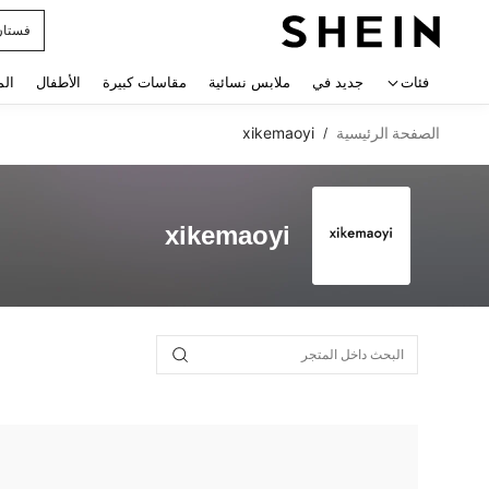
فستان
 navigate search
فئات
جديد في
ملابس نسائية
مقاسات كبيرة
الأطفال
الم
الصفحة الرئيسية
xikemaoyi
/
xikemaoyi