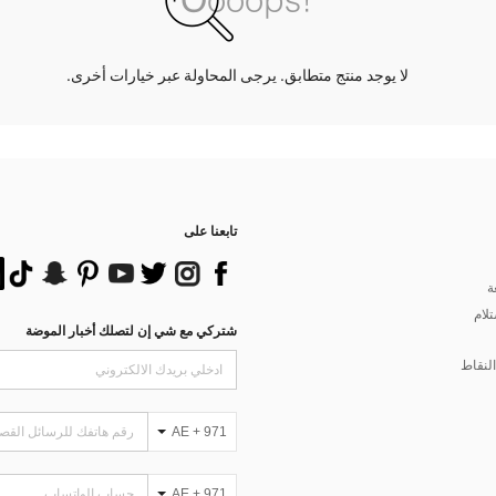
لا يوجد منتج متطابق. يرجى المحاولة عبر خيارات أخرى.
تابعنا على
ة
تلام
شتركي مع شي إن لتصلك أخبار الموضة
لنقاط
AE + 971
AE + 971