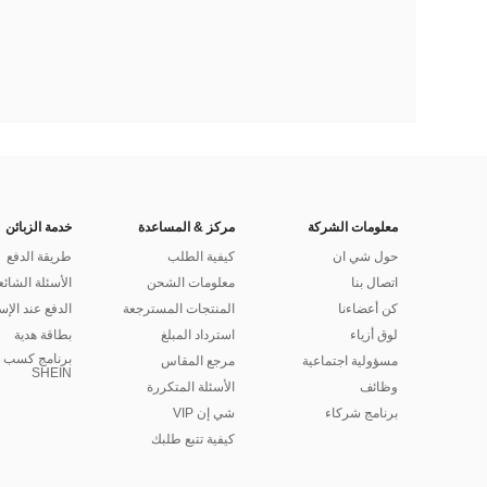
معلومات الشركة
مركز & المساعدة
خدمة الزبائن
حول شي ان
كيفية الطلب
طريقة الدفع
اتصال بنا
معلومات الشحن
الأسئلة الشائع
كن أعضاءنا
المنتجات المسترجعة
الدفع عند الإس
لوق أزياء
استرداد المبلغ
بطاقة هدية
برنامج كسب ا
مسؤولية اجتماعية
مرجع المقاس
SHEIN
وظائف
الأسئلة المتكررة
برنامج شركاء
شي إن VIP
كيفية تتبع طلبك