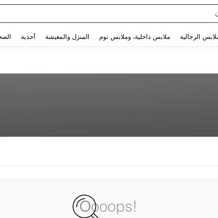
Use up and down arrow keys to البحث الأخير and البحث والعثور. Press Enter to select.
لابس الرجالية
ملابس داخلية، وملابس نوم
المنزل والمعيشة
أحذية
الصح