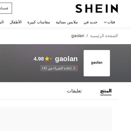
فستان
 navigate search
فئات
جديد في
ملابس نسائية
مقاسات كبيرة
الأطفال
الم
الصفحة الرئيسية
gaolan
/
gaolan
4.98
إعادة الشراء من 141
المنتج
تعليقات