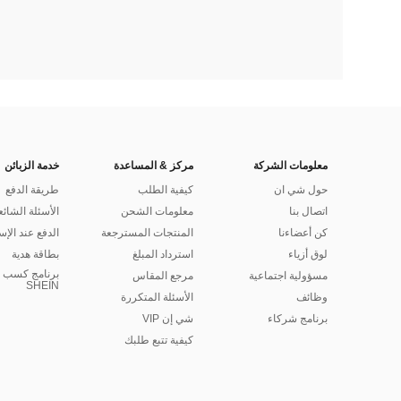
معلومات الشركة
مركز & المساعدة
خدمة الزبائن
حول شي ان
كيفية الطلب
طريقة الدفع
اتصال بنا
معلومات الشحن
الأسئلة الشائع
كن أعضاءنا
المنتجات المسترجعة
الدفع عند الإس
لوق أزياء
استرداد المبلغ
بطاقة هدية
برنامج كسب ا
مسؤولية اجتماعية
مرجع المقاس
SHEIN
وظائف
الأسئلة المتكررة
برنامج شركاء
شي إن VIP
كيفية تتبع طلبك