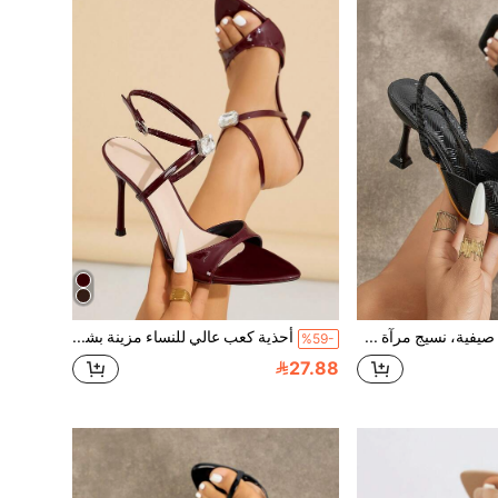
صنادل نسائية صيفية، نسيج مرآة محفور دقيق، أسلوب حفلة موضة، أصبع مربع، كعب كوب، حزام مريح فريد مع حزام خلفي، صنادل كعب عالي مناسبة للتنقل اليومي، الحفلات، النوادي الليلية، المسرح، الأماكن الخارجية، التسوق، المواعدة، أحذية حديثة راقية
أحذية كعب عالي للنساء مزينة بشريط مرصع بحجارة الراين ثلاثية الأبعاد وأصبع قدم مدبب، مصنوعة من مواد عالية الجودة ذات مرآة، بتصميم مناسب للعطلات والمناسبات الربيعية والصيفية، باللون الأحمر ، أحذية كعب عالي أنيقة وعصرية
%59-
27.88