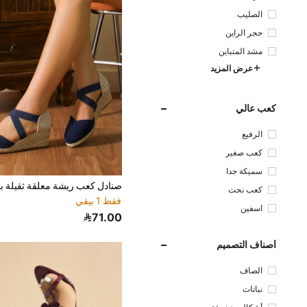
الصليب
حجر الراين
مشد المتباين
عرض المزيد
كعب عالي
الرفيع
كعب صغير
سميكة جدا
كعب نحت
فقط 1 بيقي
اسفين
71.00
أصناف التصميم
الصاف
نباتات