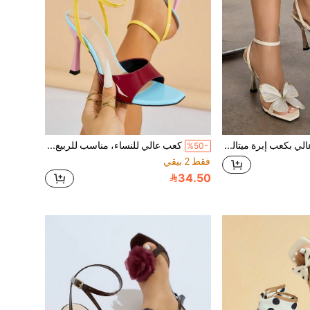
أحذية كعب عالي بكعب إبرة ميتاليك فضي مزينة بفراشة، تصميم مربع للأصبع، قابلة للتعديل من الكاحل، نهاية مطفأة، مواد مريحة، مناسبة لمناسبات الربيع والصيف مثل الحفلات والسفر والتجمعات والحفلات الراقية والتنقل، أنيقة وجذابة
كعب عالي للنساء، مناسب للربيع/الصيف، النادي الليلي، الحفلات، الخارج، الموضة، أنيق، تصميم أصبع القدم مربع، حزام متقاطع قابل للتعديل، ملمس مرآة، مواد مريحة، جذاب، أنيق، أنيق، حيوي، حلو، لون بوردو، صنادل نسائية أنيقة، كعب عالي منزلي كاجوال
%50-
فقط 2 بيقي
34.50