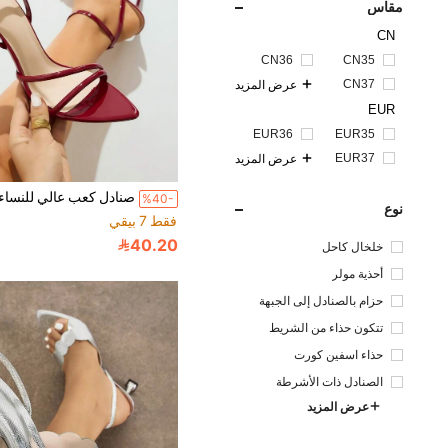
مقاس
CN
CN36
CN35
CN37
عرض المزيد
EUR
EUR36
EUR35
EUR37
عرض المزيد
%40-
نوع
فقط 7 بيقي
40.20
خلخال كاحل
أحذية مولر
حزام بالصنادل إلى الجبهة
تتكون حذاء من الشريط
حذاء اسفين كورت
الصنادل ذات الأشرطة
عرض المزيد