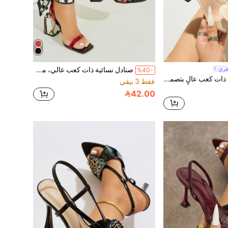
هري
صنادل نسائية ذات كعب عالي، موضة حفلات خارجية كعب سميك مربع الأصبع، بطبعات زهرية ملونة متباينة، أنيقة بربطة كاحل وشريط أنيق، أحذية شاطئ سوداء
%40-
أحذية نسائية ذات كعب عالٍ بتصميم مفتوح من الخلف مع زهرة أوركيد ثلاثية الأبعاد، حزام كاحل قابل للتعديل، أصبع قدم مدبب، كعب إلكتروني فضي رفيع، لون أحادي بملمس لامع وناعم، مصنوعة من مواد مريحة، مناسبة لمناسبات الربيع والصيف مثل الحفلات والسفر والخروجات والسهرات والتنقل، أنيقة وأنثوية وجذابة وفاخرة
فقط 3 بيقي
42.00