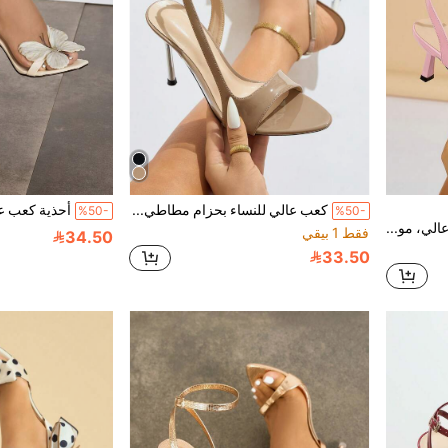
كعب عالي للنساء بحزام مطاطي ملتف، تصميم جيلي شفاف مفرغ من البي في سي، رأس مستدير، كعب رفيع مطلي بالفضة، لون أحادي، مصنوع من مواد ذات نهاية لامعة، قماش مريح، مناسب للربيع/الصيف، حفلات الليل، السفر، التسوق، التجمعات، الحفلات الراقية، السيدة النبيلة، الحفلات الفاخرة، أنيق، جذاب، أسلوب فاخر، كعب عالي بلون المشمش متعدد الاستخدامات، أحذية نسائية أنيقة
%50-
%50-
صنادل نسائية ذات كعب عالي، موضة أشرطة متقاطعة، تصميم أرشيدية مربعة الأصبع مفتوحة جذابة، مصنوعة من مواد لينة ذات لون أحادي عالية الجودة، حزام كاحل جذاب، أنيقة للخروج والسهرات والحفلات والشوارع والمناسبات الرسمية، أنيقة وأنثوية وأنيقة بتصميم وردي راقي
فقط 1 بيقي
34.50
33.50