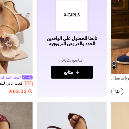
تابعنا للحصول على الوافدين
الجدد والعروض الترويجية
متابعون
:
662
متابع
صنادل كعب ريشة معلقة ثقيلة برباط مطاطي متقاطع مفرغ أنيقة
#بهجة_العيد_الز
%8-
63.33