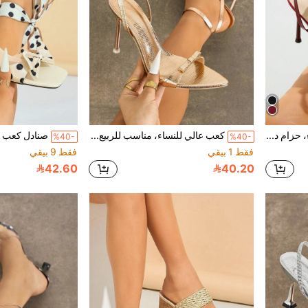
صنادل كعب عالي للنساء، حزام دائري قابل للتعديل مع إبزيم الكاحل، أصبع قدم مدبب، كعب رفيع، لمعان مرآة بلون أحادي، مواد مريحة، مناسبة للخروجات الليلية في الربيع والصيف، الحفلات، السفر، التسوق، المناسبات الرسمية، إطلالات الخريف، صنادل كعب عالي أنيقة وغامضة باللون الأحمر الكرزي
كعب عالي للنساء، مناسب للربيع والصيف وحفلات النوادي الليلية والسفر والتسوق والتجمعات والمسرح وحفلات المساء والمناسبات الأنيقة وعيد الحب، موديل أنيق بفيونكة ثلاثية الأبعاد وأصبع قدم مدبب وحزام كاحل قابل للتعديل، من الكعب العالي المعدني بلون البرونزي، مصنوع من مواد مريحة ذات نهاية لامعة بلون أحادي/مخطط، يتناسب مع فساتين الخريف، أنيق وجريء وأنيق وفاخر ومتعدد الاستخدامات، كعب عالي ذهبي شمبانيا
%40-
%40-
فقط 1 بيقي
فقط 9 بيقي
42.60
40.20