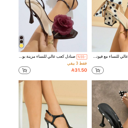
صنادل كعب عالي للنساء مع فيونكة ثلاثية الأبعاد، نقاط مدورة ذات أصابع مربعة وكعب سميك، رباط ربط بألوان صلبة ذات ملمس لامع، مناسبة للربيع/الليالي الصيفية، الحفلات، السفر، التسوق، التجمعات، المنصة، الحفلات الراقية، تتناسب مع ملابس النساء في الخريف، جذابة، متقدمة، فاخرة، صنادل كعب عالي بلون المشمش الحلو
صنادل كعب عالي للنساء مزينة بوردة حمراء ثلاثية الأبعاد، ذات تصميم أنيق بأصبع مربع، حزام كاحل قابل للتعديل، كعب رفيع معدني، لون أحادي، ملمس لامع، مواد مريحة، مناسبة للربيع/الصيف، حفلات ليلية، السفر، التنقل، التسوق، الحفلات، المنصة، المشاهير، حفلات راقية، هدية، جذاب، متقدم، أسلوب فاخر، يتناسب مع ملابس النساء في الخريف، صنادل كعب عالي بني داكن متعددة الاستخدامات
%55-
فقط 3 بيقي
31.50