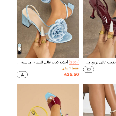
أحذية نسائية بكعب عالي لربيع وصيف، ستايل حفلات، موضة، تصميم نحيف، مقدمة مدببة، تصميم مفتوح، حذاء مول، ملمس مرآة لامع فاخر، نمط تطريز دقيق، راقي، ناعم ومريح، جذاب وساحر، أحمر ، كعب قطة، كعب كأس ، كعب منخفض، أحذية للارتداء الطويل بدون إرهاق، حفلات ليلية، تجمعات، معارض، تنقل يومي، تسوق، مواعدة، عطلات، عروض خارجية، ملابس عيد الحب، هدية عيد الأم، عيد الميلاد، هالوين، ، أحذية نسائية أنيقة
أحذية كعب عالي للنساء، مناسبة للربيع/الصيف للنادي الليلي، السفر الخارجي، التسوق، الحفلات، العروض المسرحية، حفلات المساء، التنقل اليومي، هدية عيد الحب، المواعدة، الحفلات الراقية. تتميز بزهرة حلزونية ثلاثية الأبعاد، لون أحادي ماتي، رأس مستدير، حزام خلفي أنيق، كعب سميك، طراز جذاب وأنيق، تتناسب مع فساتين النساء والثياب الرسمية، طراز طازج وأنيق، متعدد الاستخدامات، صنادل كعب عالي باللون الأزرق الفاتح
%50-
فقط 1 بيقي
35.50