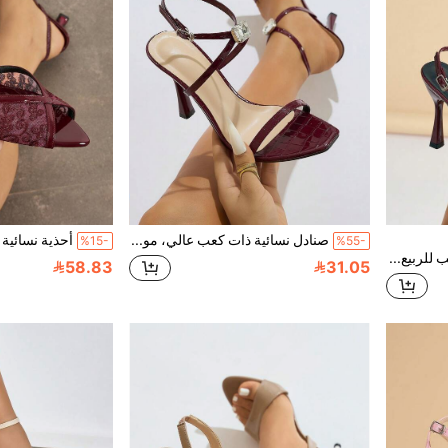
صنادل نسائية ذات كعب عالي، موضة أشرطة مرصعة بالراين كلاسيكية برؤوس مدببة، قابلة للتعديل بإبزيم الكاحل، كعب إبرة، لون أحادي ذو سطح مرآة من مواد مريحة، للربيع/الصيف للحفلات والسفر والمناسبات الرسمية والكاجوال، أنيقة وجذابة وراقية
%15-
%55-
كعب عالي للنساء، مناسب للربيع/الصيف، حفلات الليل، السفر، التسوق، التجمعات، الحفلات الراقية، هدية عيد الحب. يتميز بزهرة البيونية الكبيرة ثلاثية الأبعاد، حزام على شكل حرف T للكاحل، إبزيم كاحل قابل للتعديل، كعب عالي رفيع، لون أحادي، نسيج تمساح مصقول، مواد مريحة، أنيق، متطور، أنيق، أسلوب فاخر، يتناسب مع ملابس النساء الخريفية، صنادل كعب عالي باللون البرغندي
58.83
31.05