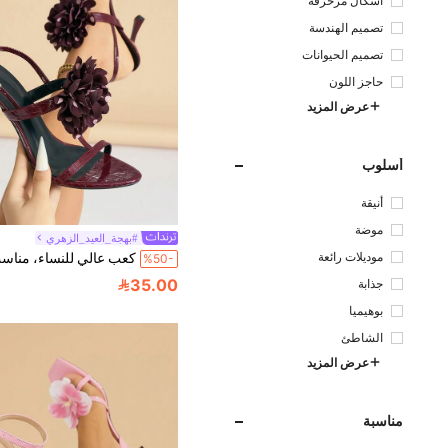
أشكال مزخرفة
تصميم الهندسة
تصميم الحيوانات
حاجز اللون
عرض المزيد
أسلوب
أنيقة
موضة
#بهجة_العيد_الزهري
موديلات رائعة
%50-
35.00
جذابة
بوهيميا
الشاطئ
عرض المزيد
مناسبة