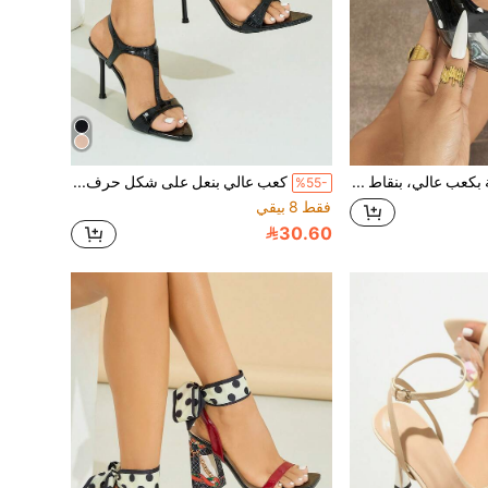
صنادل نسائية بكعب عالي، بنقاط سوداء وبيضاء، حزام PVC شفاف عريض يشد الخصر مع ملمس مرآة بنقاط عتيقة، أحذية بكعب قطة منخفضة برأس مدبب مفتوح، ناعمة وصديقة للبشرة، سهلة الارتداء كاجوال، كعب عالي أسود أنيق وراقي، مناسبة للربيع/الصيف، حفلات النوادي الليلية، منصات العروض، المشاهير، الإجازات، التسوق، السفر، المواعيد، الحفلات، المسرح، المكتب، التنقل، معارض الموضة، الملابس الخارجية، هدية عيد الحب، عيد الأم، عيد المعلم، عيد المرأة، ، عيد الميلاد، موسم العطلات، أحذية نسائية
كعب عالي بنعل على شكل حرف T مدبب للنساء، مصنوع من مادة مطبوعة بنقشة التمساح، مناسب للنادي الليلي والحفلات والسفر والتسوق والتجمعات والعروض الأزياء والمناسبات الراقية، صنادل كعب عالي أنيقة باللون الأسود
%55-
فقط 8 بيقي
30.60