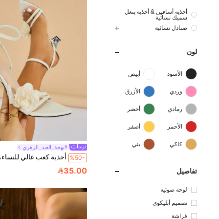
أحذية أسافين & أحذية بنعل
سميك نسائية
صنادل نسائية
لون
الأسود
أبيض
وردي
الأزرق
رمادي
أخضر
الأحمر
أصفر
كاكي
بني
#بهجة_العيد_الزهري
%50-
35.00
تفاصيل
لوحة ضوئية
تصميم أبليكوي
فراشة