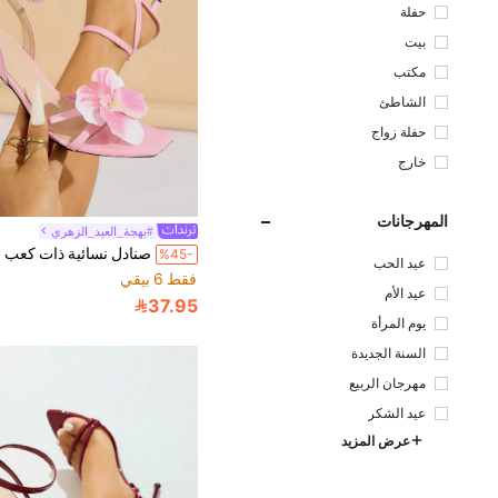
حفلة
بيت
مكتب
الشاطئ
حفلة زواج
خارج
المهرجانات
#بهجة_العيد_الزهري
%45-
عيد الحب
فقط 6 بيقي
عيد الأم
37.95
يوم المرأة
السنة الجديدة
مهرجان الربيع
عيد الشكر
عرض المزيد