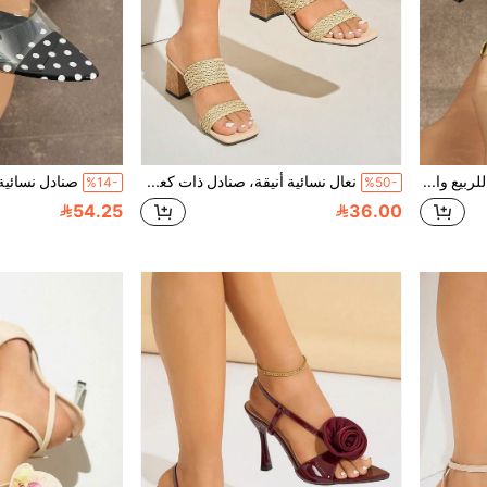
صنادل نسائية بكعب عالي للربيع والصيف بتصميم فاخر ولامع بملمس معدني مدمج وطراز فينتاج مموج مع دانتيل رقيق ومنسوج بنقشة مربعات محفورة، كعب فضي فاخر وأنيق، مناسبة للسهرات والنوادي الليلية والحفلات والتجمعات والمعارض والتنقل اليومي والتسوق والمواعدة والإجازات والخروجات الخارجية، مريحة وتبرز نحافة القدم، بمقدمة مدببة ومفتوحة، كعب قطة وكعب كوب وكعب منخفض، مع شريط مطاطي خلفي مريح لا يسبب الاحتكاك، هدية لعيد الحب وعيد الأم والكريسماس والهالوين، أحذية نسائية عصرية
نعال نسائية أنيقة، صنادل ذات كعب سميك بتصميم مربع الأصبع، مصنوعة من قماش ناعم ذو لون أحادي، مناسبة للربيع/الصيف، الحفلات، الشاطئ، منتجعات هاواي، الخارج، المواعدة، التسوق، سهلة الارتداء، مريحة وأنيقة بطراز صيفي، أحذية نسائية أنيقة ذات كعب عالي بتصميم فني متنوع وراقي باللون البيج
%14-
%50-
54.25
36.00