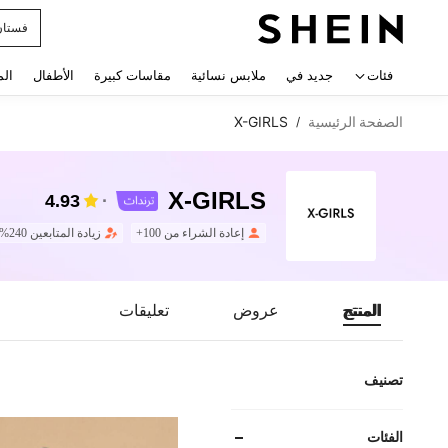
uishy
 navigate search
فئات
جديد في
ملابس نسائية
مقاسات كبيرة
الأطفال
الم
الصفحة الرئيسية
X-GIRLS
/
X-GIRLS
4.93
إعادة الشراء من 100+
زيادة المتابعين 240%
المنتج
عروض
تعليقات
تصنيف
الفئات