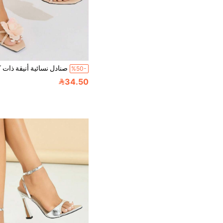
%50-
34.50