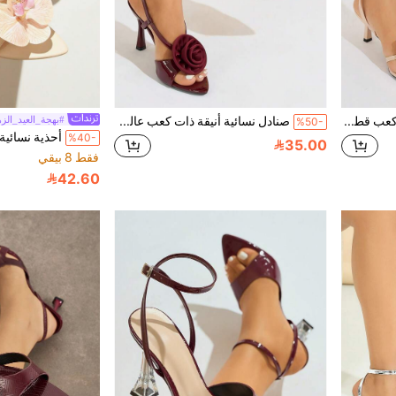
صنادل نسائية أنيقة ذات كعب قطيفة بنقشة زهرية، كعب عالي ذو لون أحادي ناعم ولامع مناسب للربيع/الصيف للخروج والسفر والحفلات والعروض والتنقل والعيد والمواعيد والمآدب
صنادل نسائية أنيقة ذات كعب عالي، بتصميم زهرة حلزونية ثلاثية الأبعاد، كعب رفيع مدبب، مصنوعة من مواد ذات ملمس مرآة عالي الجودة والراحة، مناسبة للمناسبات المختلفة، بأسلوب فاخر للربيع/الصيف، مناسبة للبار والنادي الليلي والحفلات والمسرح والمشاهير والهدايا والزفاف، صنادل كعب عالي باللون الأحمر ، أحذية نسائية أنيقة وعصرية
#بهجة_العيد_الز
%50-
%40-
35.00
فقط 8 بيقي
42.60