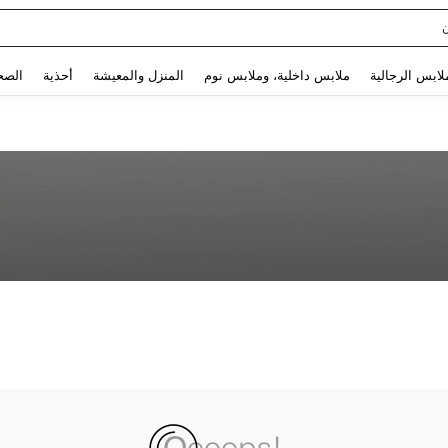
Use up and down arrow keys to البحث الأخير and البحث والعثور. Press Enter to select.
لابس الرجالية
ملابس داخلية، وملابس نوم
المنزل والمعيشة
أحذية
الصح