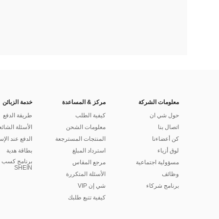
معلومات الشركة
مركز & المساعدة
خدمة الزبائن
حول شي ان
كيفية الطلب
طريقة الدفع
اتصال بنا
معلومات الشحن
الأسئلة الشائع
كن أعضاءنا
المنتجات المسترجعة
الدفع عند الإس
لوق أزياء
استرداد المبلغ
بطاقة هدية
برنامج كسب ا
مسؤولية اجتماعية
مرجع المقاس
SHEIN
وظائف
الأسئلة المتكررة
برنامج شركاء
شي إن VIP
كيفية تتبع طلبك