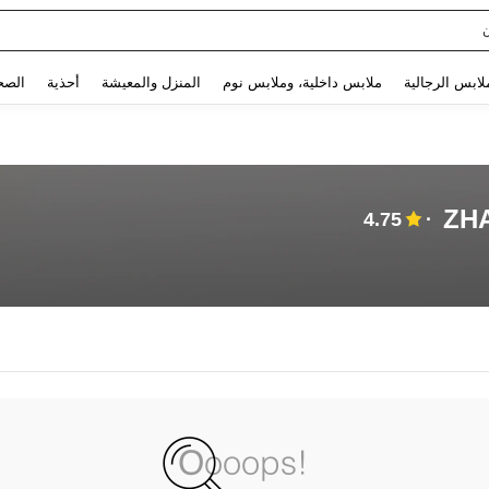
Use up and down arrow keys to البحث الأخير and البحث والعثور. Press Enter to select.
لابس الرجالية
ملابس داخلية، وملابس نوم
المنزل والمعيشة
أحذية
الصح
ZHA
4.75