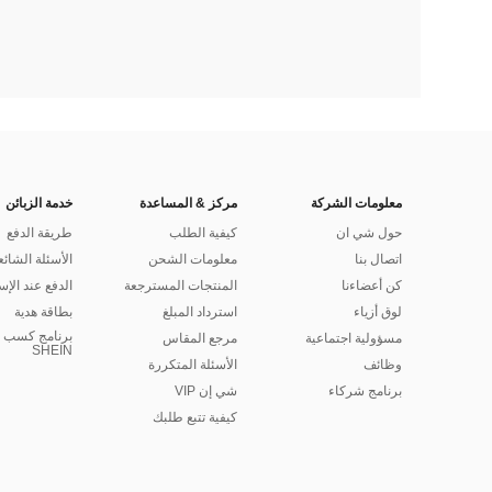
معلومات الشركة
مركز & المساعدة
خدمة الزبائن
حول شي ان
كيفية الطلب
طريقة الدفع
اتصال بنا
معلومات الشحن
الأسئلة الشائع
كن أعضاءنا
المنتجات المسترجعة
الدفع عند الإس
لوق أزياء
استرداد المبلغ
بطاقة هدية
برنامج كسب ا
مسؤولية اجتماعية
مرجع المقاس
SHEIN
وظائف
الأسئلة المتكررة
برنامج شركاء
شي إن VIP
كيفية تتبع طلبك