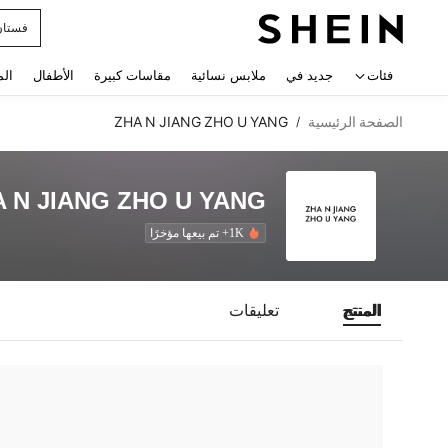
فستان
 navigate search
فئات
جديد في
ملابس نسائية
مقاسات كبيرة
الأطفال
الم
الصفحة الرئيسية
ZHA N JIANG ZHO U YANG
/
 N JIANG ZHO U YANG
1K+ تم بيعها مؤخرًا
المنتج
تعليقات