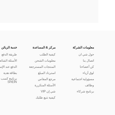
معلومات الشركة
مركز & المساعدة
خدمة الزبائن
حول شي ان
كيفية الطلب
طريقة الدفع
اتصال بنا
معلومات الشحن
الأسئلة الشائع
كن أعضاءنا
المنتجات المسترجعة
الدفع عند الإس
لوق أزياء
استرداد المبلغ
بطاقة هدية
برنامج كسب ا
مسؤولية اجتماعية
مرجع المقاس
SHEIN
وظائف
الأسئلة المتكررة
برنامج شركاء
شي إن VIP
كيفية تتبع طلبك