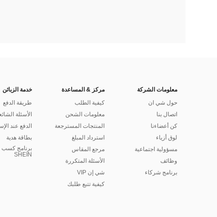
معلومات الشركة
مركز & المساعدة
خدمة الزبائن
حول شي ان
كيفية الطلب
طريقة الدفع
اتصال بنا
معلومات الشحن
الأسئلة الشائع
كن أعضاءنا
المنتجات المسترجعة
الدفع عند الإس
لوق أزياء
استرداد المبلغ
بطاقة هدية
برنامج كسب ا
مسؤولية اجتماعية
مرجع المقاس
SHEIN
وظائف
الأسئلة المتكررة
برنامج شركاء
شي إن VIP
كيفية تتبع طلبك