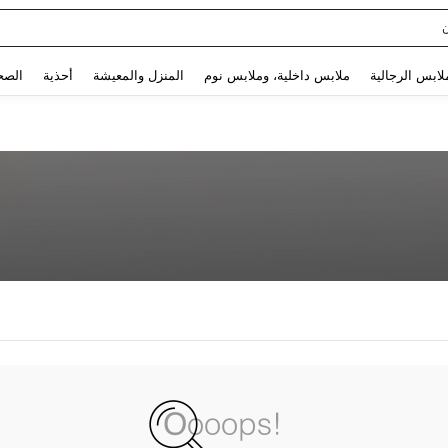
Use up and down arrow keys to البحث الأخير and البحث والعثور. Press Enter to select.
لابس الرجالية
ملابس داخلية، وملابس نوم
المنزل والمعيشة
أحذية
الصح