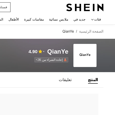
فستان
 navigate search
فئات
جديد في
ملابس نسائية
مقاسات كبيرة
الأطفال
الم
الصفحة الرئيسية
QianYe
/
QianYe
4.90
إعادة الشراء من 2K+
المنتج
تعليقات