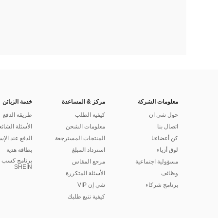
معلومات الشركة
مركز & المساعدة
خدمة الزبائن
حول شي ان
كيفية الطلب
طريقة الدفع
اتصال بنا
معلومات الشحن
الأسئلة الشائع
كن أعضاءنا
المنتجات المسترجعة
الدفع عند الإس
لوق أزياء
استرداد المبلغ
بطاقة هدية
برنامج كسب ا
مسؤولية اجتماعية
مرجع المقاس
SHEIN
وظائف
الأسئلة المتكررة
برنامج شركاء
شي إن VIP
كيفية تتبع طلبك