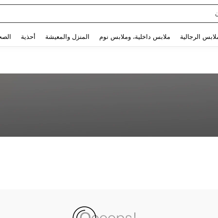
Use up and down arrow keys to البحث الأخير and البحث والعثور. Press Enter to select.
لابس الرجالية
ملابس داخلية، وملابس نوم
المنزل والمعيشة
أحذية
الصح